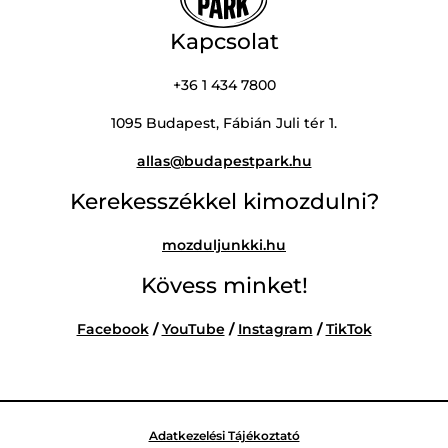
Kapcsolat
+36 1 434 7800
1095 Budapest, Fábián Juli tér 1.
allas@budapestpark.hu
Kerekesszékkel kimozdulni?
mozduljunkki.hu
Kövess minket!
Facebook
/
YouTube
/
Instagram
/
TikTok
Adatkezelési Tájékoztató