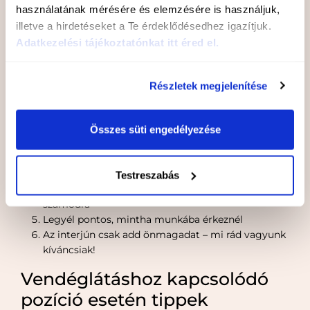
tudod, hogy kik vagyunk, és hol vagyunk: 1095
használatának mérésére és elemzésére is használjuk,
Budapest Fábián Juli tér 1. – a Közvágóhídnál és
illetve a hirdetéseket a Te érdeklődésedhez igazítjuk.
Európa egyik legnagyobb szabadtéri
Adatkezelési tájékoztatónkat itt éred el.
szórakozóhelye
Interjú időpont utáni háttérkutatás: fontos, hogy
úgy érkezz az interjúra, hogy tudod, egy
Részletek megjelenítése
szórakozóhely vagyunk, a nyári szezonunk alatt
főleg délután és éjszaka vagyunk nyitva, így a
munkavégzés is ekkor történik.
Összes süti engedélyezése
Munkatársaink emailben, vagy telefonon fognak
keresni a további teendőkkel kapcsolatban,
ilyenkor jó pont, ha emlékszel milyen pozícióra
Testreszabás
jelentkeztél, vagy mi az ami érdekes lehet
számodra
Legyél pontos, mintha munkába érkeznél
Az interjún csak add önmagadat – mi rád vagyunk
kíváncsiak!
Vendéglátáshoz kapcsolódó
pozíció esetén tippek