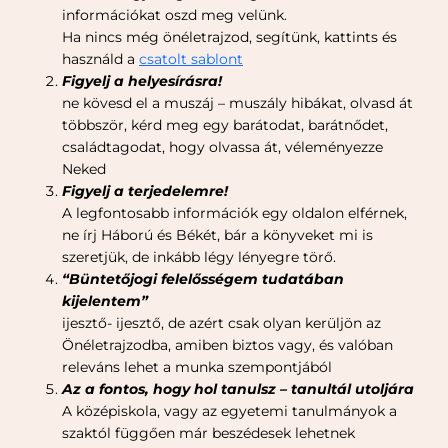
információkat oszd meg velünk.
Ha nincs még önéletrajzod, segítünk, kattints és
használd a
csatolt sablont
Figyelj a helyesírásra!
ne kövesd el a muszáj – muszály hibákat, olvasd át
többször, kérd meg egy barátodat, barátnődet,
családtagodat, hogy olvassa át, véleményezze
Neked
Figyelj a terjedelemre!
A legfontosabb információk egy oldalon elférnek,
ne írj Háború és Békét, bár a könyveket mi is
szeretjük, de inkább légy lényegre törő.
“Büntetőjogi felelősségem tudatában
kijelentem”
ijesztő- ijesztő, de azért csak olyan kerüljön az
Önéletrajzodba, amiben biztos vagy, és valóban
releváns lehet a munka szempontjából
Az a fontos, hogy hol tanulsz – tanultál utoljára
A középiskola, vagy az egyetemi tanulmányok a
szaktól függően már beszédesek lehetnek