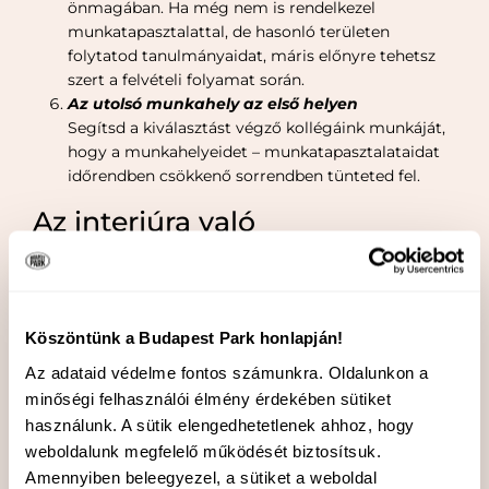
önmagában. Ha még nem is rendelkezel
munkatapasztalattal, de hasonló területen
folytatod tanulmányaidat, máris előnyre tehetsz
szert a felvételi folyamat során.
Az utolsó munkahely az első helyen
Segítsd a kiválasztást végző kollégáink munkáját,
hogy a munkahelyeidet – munkatapasztalataidat
időrendben csökkenő sorrendben tünteted fel.
Az interjúra való
felkészüléshez néhány tipp:
Általános tippek
Az interjúra való felkészülés már a jelentkezéskor
Köszöntünk a Budapest Park honlapján!
kezdődik: fontos, hogy jelentkezéskor olyan
Az adataid védelme fontos számunkra. Oldalunkon a
önéletrajzot tölts fel Nekünk, amely a releváns
minőségi felhasználói élmény érdekében sütiket
tapasztalataidat tartalmazza, és segít számunkra
használunk. A sütik elengedhetetlenek ahhoz, hogy
átlátni, hogy miért Te lennél a tökéletes
weboldalunk megfelelő működését biztosítsuk.
választásunk
Az interjúra behíváskor pozitívum, hogyha már
Amennyiben beleegyezel, a sütiket a weboldal